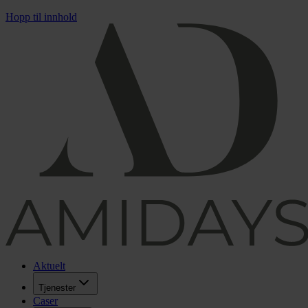
Hopp til innhold
Aktuelt
Tjenester
Caser