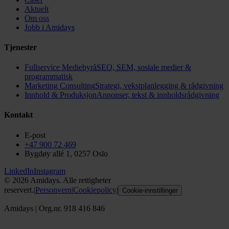
Aktuelt
Om oss
Jobb i Amidays
Tjenester
Fullservice Mediebyrå
SEO, SEM, sosiale medier &
programmatisk
Marketing Consulting
Strategi, vekstplanlegging & rådgivning
Innhold & Produksjon
Annonser, tekst & innholdsrådgivning
Kontakt
E-post
+47 900 72 469
Bygdøy allé 1, 0257 Oslo
LinkedIn
Instagram
©
2026
Amidays. Alle rettigheter
reservert.
|
Personvern
|
Cookiepolicy
|
Cookie-innstillinger
Amidays
|
Org.nr. 918 416 846