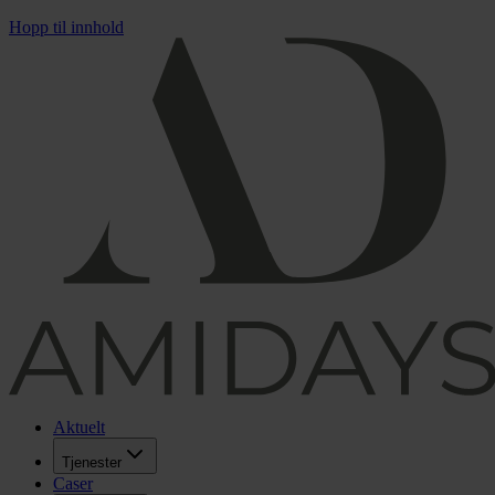
Hopp til innhold
Aktuelt
Tjenester
Caser