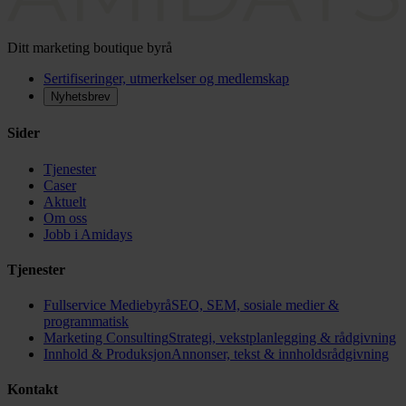
Ditt marketing boutique byrå
Sertifiseringer, utmerkelser og medlemskap
Nyhetsbrev
Sider
Tjenester
Caser
Aktuelt
Om oss
Jobb i Amidays
Tjenester
Fullservice Mediebyrå
SEO, SEM, sosiale medier &
programmatisk
Marketing Consulting
Strategi, vekstplanlegging & rådgivning
Innhold & Produksjon
Annonser, tekst & innholdsrådgivning
Kontakt