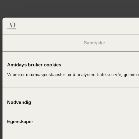
Samtykke
Amidays bruker cookies
Vi bruker informasjonskapsler for å
analysere trafikken vår,
gi innh
Samtykkevalg
Nødvendig
Egenskaper