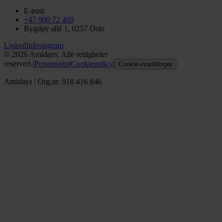
E-post
+47 900 72 469
Bygdøy allé 1, 0257 Oslo
LinkedIn
Instagram
©
2026
Amidays. Alle rettigheter
reservert.
|
Personvern
|
Cookiepolicy
|
Cookie-innstillinger
Amidays
|
Org.nr. 918 416 846