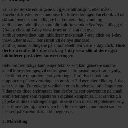
En av de største endringene vil gjelde attribusjon, eller måten
Facebook krediterer en annonse for konverteringer. Facebook vil nå
slå sammen det som tidligere het konverteringsvindu og
attribusjonvindu, til det som blir kalt
Attribution Settings
. I tillegg vil
28-day click og 7-day view fases ut, slik at det nye
attribusjonsvinduet kun inkluderer maksimalt 7-day click og 1-day
view. Etter at ATT trer i kraft vil de nye standard
attribusjonsinnstillingene på annonsesettnivå være 7-day click.
Husk
derfor å endre til 7-day click og 1-day view slik at dere også
inkluderer post-view konverteringer.
Selv om fremtidige kampanjer teknisk sett kan generere samme
antall konverteringer, vil endringene i attribusjon høyst sannsynlig
lede til færre rapporterte konverteringer fordi Facebook kun
rapporterer på konverteringen som skjer 7 dager etter klikk og 1 dag
etter visning. For enkelte vertikaler er en kundereise ofte lenger enn
7 dager og disse endringene kan derfor ha stor påvirkning på antall
konverteringer som registreres i digitale kampanjer. Det er viktig å
påpeke at disse endringene gjør ikke at man mister et potensielt salg
eller konvertering, men evnen til å linke salget til annonsen som er
plassert på Facebook kan bli begrenset.
3. Målretting