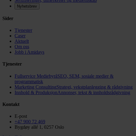
Sertifiseringer, utmerkelser og medlemskap
Nyhetsbrev
Sider
Tjenester
Caser
Aktuelt
Om oss
Jobb i Amidays
Tjenester
Fullservice Mediebyrå
SEO, SEM, sosiale medier &
programmatisk
Marketing Consulting
Strategi, vekstplanlegging & rådgivning
Innhold & Produksjon
Annonser, tekst & innholdsrådgivning
Kontakt
E-post
+47 900 72 469
Bygdøy allé 1, 0257 Oslo