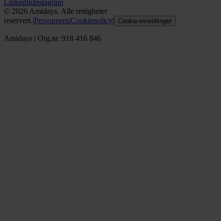
LinkedIn
Instagram
©
2026
Amidays. Alle rettigheter
reservert.
|
Personvern
|
Cookiepolicy
|
Cookie-innstillinger
Amidays
|
Org.nr. 918 416 846