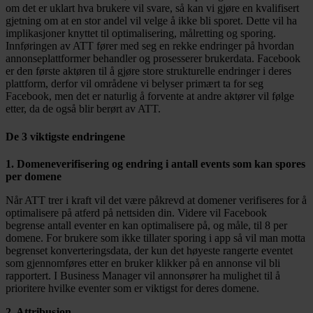
om det er uklart hva brukere vil svare, så kan vi gjøre en kvalifisert
gjetning om at en stor andel vil velge å ikke bli sporet. Dette vil ha
implikasjoner knyttet til optimalisering, målretting og sporing.
Innføringen av ATT fører med seg en rekke endringer på hvordan
annonseplattformer behandler og prosesserer brukerdata. Facebook
er den første aktøren til å gjøre store strukturelle endringer i deres
plattform, derfor vil områdene vi belyser primært ta for seg
Facebook, men det er naturlig å forvente at andre aktører vil følge
etter, da de også blir berørt av ATT.
De 3 viktigste endringene
1. Domeneverifisering og endring i antall events som kan spores
per domene
Når ATT trer i kraft vil det være påkrevd at domener verifiseres for å
optimalisere på atferd på nettsiden din. Videre vil Facebook
begrense antall eventer en kan optimalisere på, og måle, til 8 per
domene. For brukere som ikke tillater sporing i app så vil man motta
begrenset konverteringsdata, der kun det høyeste rangerte eventet
som gjennomføres etter en bruker klikker på en annonse vil bli
rapportert. I Business Manager vil annonsører ha mulighet til å
prioritere hvilke eventer som er viktigst for deres domene.
2. Attribusjon