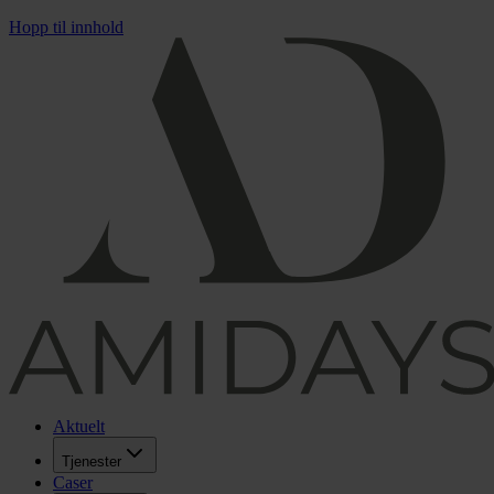
Hopp til innhold
Aktuelt
Tjenester
Caser