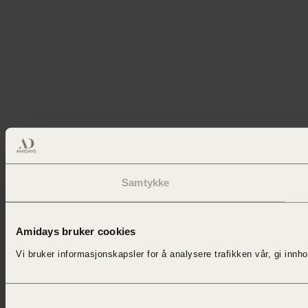
Samtykke
Amidays bruker cookies
Vi bruker informasjonskapsler for å
analysere trafikken vår,
gi innh
Samtykkevalg