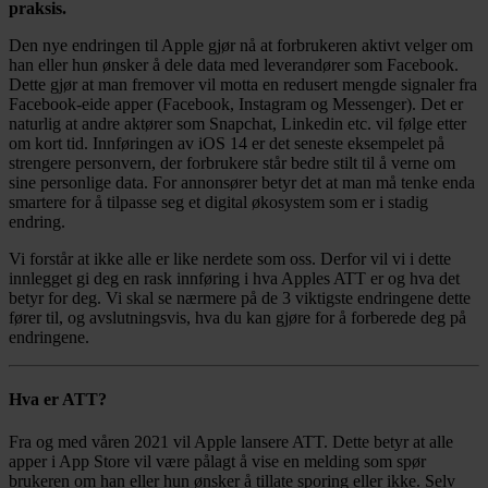
praksis.
Den nye endringen til Apple gjør nå at forbrukeren aktivt velger om
han eller hun ønsker å dele data med leverandører som Facebook.
Dette gjør at man fremover vil motta en redusert mengde signaler fra
Facebook-eide apper (Facebook, Instagram og Messenger). Det er
naturlig at andre aktører som Snapchat, Linkedin etc. vil følge etter
om kort tid. Innføringen av iOS 14 er det seneste eksempelet på
strengere personvern, der forbrukere står bedre stilt til å verne om
sine personlige data. For annonsører betyr det at man må tenke enda
smartere for å tilpasse seg et digital økosystem som er i stadig
endring.
Vi forstår at ikke alle er like nerdete som oss. Derfor vil vi i dette
innlegget gi deg en rask innføring i hva Apples ATT er og hva det
betyr for deg. Vi skal se nærmere på de 3 viktigste endringene dette
fører til, og avslutningsvis, hva du kan gjøre for å forberede deg på
endringene.
Hva er ATT?
Fra og med våren 2021 vil Apple lansere ATT. Dette betyr at alle
apper i App Store vil være pålagt å vise en melding som spør
brukeren om han eller hun ønsker å tillate sporing eller ikke. Selv