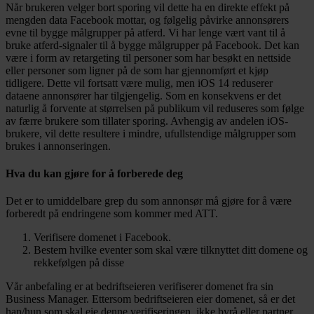
Når brukeren velger bort sporing vil dette ha en direkte effekt på
mengden data Facebook mottar, og følgelig påvirke annonsørers
evne til bygge målgrupper på atferd. Vi har lenge vært vant til å
bruke atferd-signaler til å bygge målgrupper på Facebook. Det kan
være i form av retargeting til personer som har besøkt en nettside
eller personer som ligner på de som har gjennomført et kjøp
tidligere. Dette vil fortsatt være mulig, men iOS 14 reduserer
dataene annonsører har tilgjengelig. Som en konsekvens er det
naturlig å forvente at størrelsen på publikum vil reduseres som følge
av færre brukere som tillater sporing. Avhengig av andelen iOS-
brukere, vil dette resultere i mindre, ufullstendige målgrupper som
brukes i annonseringen.
Hva du kan gjøre for å forberede deg
Det er to umiddelbare grep du som annonsør må gjøre for å være
forberedt på endringene som kommer med ATT.
Verifisere domenet i Facebook.
Bestem hvilke eventer som skal være tilknyttet ditt domene og
rekkefølgen på disse
Vår anbefaling er at bedriftseieren verifiserer domenet fra sin
Business Manager. Ettersom bedriftseieren eier domenet, så er det
han/hun som skal eie denne verifiseringen, ikke byrå eller partner.