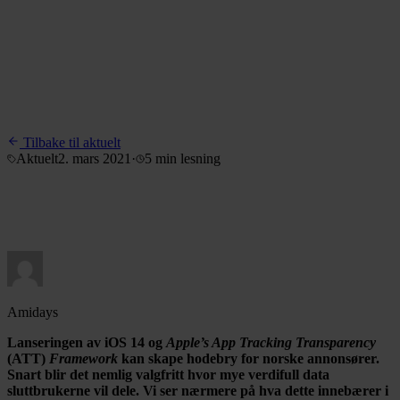
Tilbake til aktuelt
Aktuelt
2. mars 2021
·
5 min
lesning
Amidays
Lanseringen av iOS 14 og
Apple’s App Tracking Transparency
(ATT)
Framework
kan skape hodebry for norske annonsører.
Snart blir det nemlig valgfritt hvor mye verdifull data
sluttbrukerne vil dele. Vi ser nærmere på hva dette innebærer i