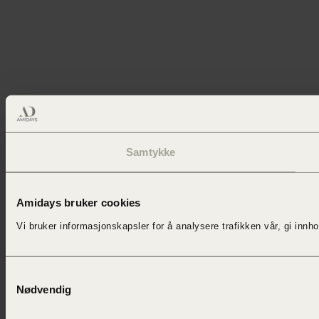
Samtykke
Amidays bruker cookies
Vi bruker informasjonskapsler for å
analysere trafikken vår,
gi innh
Samtykkevalg
Nødvendig