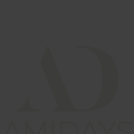
Rebecca Økland
Head of Social Media | Senior Digital Specialist
Ta gjerne kontakt om du har lyst til å lære mer, eller ønsker hjelp!
Kontakt oss