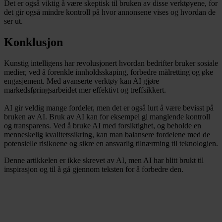
Det er også viktig å være skeptisk til bruken av disse verktøyene, for
det gir også mindre kontroll på hvor annonsene vises og hvordan de
ser ut.
Konklusjon
Kunstig intelligens har revolusjonert hvordan bedrifter bruker sosiale
medier, ved å forenkle innholdsskaping, forbedre målretting og øke
engasjement. Med avanserte verktøy kan AI gjøre
markedsføringsarbeidet mer effektivt og treffsikkert.
AI gir veldig mange fordeler, men det er også lurt å være bevisst på
bruken av AI. Bruk av AI kan for eksempel gi manglende kontroll
og transparens. Ved å bruke AI med forsiktighet, og beholde en
menneskelig kvalitetssikring, kan man balansere fordelene med de
potensielle risikoene og sikre en ansvarlig tilnærming til teknologien.
Denne artikkelen er ikke skrevet av AI, men AI har blitt brukt til
inspirasjon og til å gå gjennom teksten for å forbedre den.