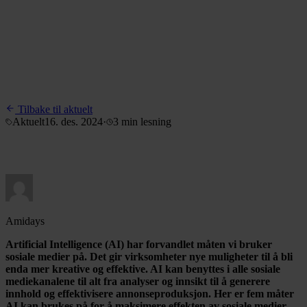
Tilbake til aktuelt
Aktuelt
16. des. 2024
·
3 min
lesning
Amidays
Artificial Intelligence (AI) har forvandlet måten vi bruker
sosiale medier på. Det gir virksomheter nye muligheter til å bli
enda mer kreative og effektive. AI kan benyttes i alle sosiale
mediekanalene til alt fra analyser og innsikt til å generere
innhold og effektivisere annonseproduksjon. Her er fem måter
AI kan brukes på for å maksimere effekten av sosiale medier -