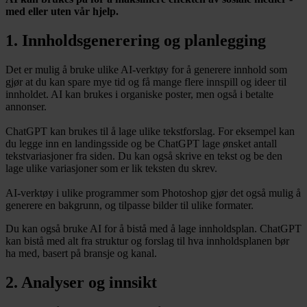
med eller uten vår hjelp.
1. Innholdsgenerering og planlegging
Det er mulig å bruke ulike AI-verktøy for å generere innhold som
gjør at du kan spare mye tid og få mange flere innspill og ideer til
innholdet. AI kan brukes i organiske poster, men også i betalte
annonser.
ChatGPT kan brukes til å lage ulike tekstforslag. For eksempel kan
du legge inn en landingsside og be ChatGPT lage ønsket antall
tekstvariasjoner fra siden. Du kan også skrive en tekst og be den
lage ulike variasjoner som er lik teksten du skrev.
AI-verktøy i ulike programmer som Photoshop gjør det også mulig å
generere en bakgrunn, og tilpasse bilder til ulike formater.
Du kan også bruke AI for å bistå med å lage innholdsplan. ChatGPT
kan bistå med alt fra struktur og forslag til hva innholdsplanen bør
ha med, basert på bransje og kanal.
2. Analyser og innsikt