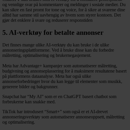
og vennlige svar på kommentarer og meldinger i sosiale medier. Du
kan sikre en fast promt for tone og voice, for å sikre at svarene dine
alltid har samme stil uavhengig av hvem som styrer kontoen. Det
gjør det enklere å svare og reduserer responstiden
5. AI-verktøy for betalte annonser
Det finnes mange ulike AI-verktøy du kan bruke i de ulike
annonseringsplattformene. Ved å bruke disse kan du forbedre
målretting, optimalisering og brukernegasjement.
Meta har Advantage+ kampanjer som automatiserer målretting,
budgivning og annonseplassering for å maksimere resultatene basert
på plattformens dataanalyse. Meta har også ulike
annonseforbedringer hvor du kan legge til elementer som musikk,
generere bilder og bakgrunner.
Snapchat har “My AI” som er en ChatGPT basert chatbot som
forbrukerne kan snakke med.
TikTok har introdusert “Smart+” som også er et AI-drevet
annonseringsverktøy som automatiserer annonseoppsett, målretting
og optimalisering.