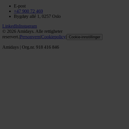
E-post
+47 900 72 469
Bygdøy allé 1, 0257 Oslo
LinkedIn
Instagram
©
2026
Amidays. Alle rettigheter
reservert.
|
Personvern
|
Cookiepolicy
|
Cookie-innstillinger
Amidays
|
Org.nr. 918 416 846