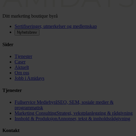
Ditt marketing boutique byrå
Sertifiseringer, utmerkelser og medlemskap
Nyhetsbrev
Sider
Tjenester
Caser
Aktuelt
Om oss
Jobb i Amidays
Tjenester
Fullservice Mediebyrå
SEO, SEM, sosiale medier &
programmatisk
Marketing Consulting
Strategi, vekstplanlegging & rådgivning
Innhold & Produksjon
Annonser, tekst & innholdsrådgivning
Kontakt