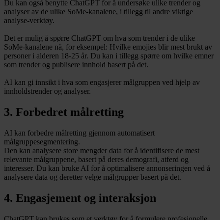
Du kan også benytte ChatGPT for å undersøke ulike trender og
analyser av de ulike SoMe-kanalene, i tillegg til andre viktige
analyse-verktøy.
Det er mulig å spørre ChatGPT om hva som trender i de ulike
SoMe-kanalene nå, for eksempel: Hvilke emojies blir mest brukt av
personer i alderen 18-25 år. Du kan i tillegg spørre om hvilke emner
som trender og publisere innhold basert på det.
AI kan gi innsikt i hva som engasjerer målgruppen ved hjelp av
innholdstrender og analyser.
3. Forbedret målretting
AI kan forbedre målretting gjennom automatisert
målgruppesegmentering.
Den kan analysere store mengder data for å identifisere de mest
relevante målgruppene, basert på deres demografi, atferd og
interesser. Du kan bruke AI for å optimalisere annonseringen ved å
analysere data og deretter velge målgrupper basert på det.
4. Engasjement og interaksjon
ChatGPT kan brukes som et verktøy for å formulere profesjonelle