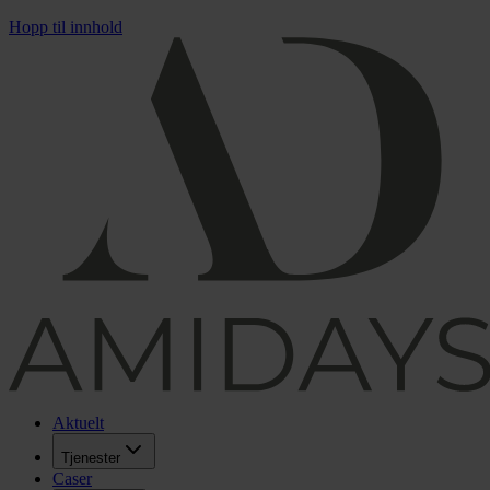
Hopp til innhold
Aktuelt
Tjenester
Caser