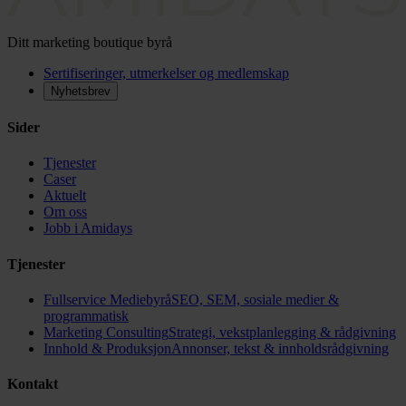
Ditt marketing boutique byrå
Sertifiseringer, utmerkelser og medlemskap
Nyhetsbrev
Sider
Tjenester
Caser
Aktuelt
Om oss
Jobb i Amidays
Tjenester
Fullservice Mediebyrå
SEO, SEM, sosiale medier &
programmatisk
Marketing Consulting
Strategi, vekstplanlegging & rådgivning
Innhold & Produksjon
Annonser, tekst & innholdsrådgivning
Kontakt