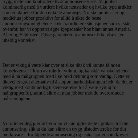
trygg måte kan kontrollere hvor annonsene vises. Vi jobber
kontinuerlig med å vurdere hvilke nettsteder og hvilke type artikler
som er aktuelle for den enkelte annonsør. Norske publisister og
mediehus jobber proaktivt for alltid å sikre de beste
annonseringsmulighetene. I ekstraordinære situasjoner som vi står
ovenfor, har vi opprettet egne kjøpsdealer hos blant annet Amedia,
Aller og Schibsted. Disse garanterer at annonser ikke vises i en
uheldig kontekst.
Det er viktig å være klar over at slike tiltak vil kunne få noen
konsekvenser i form av mindre volum, og kanskje vanskeligheter
med å nå målgruppen med like bred dekning som vanlig. Dette er
likevel et godt alternativ til å stoppe markedsføringen helt, da det er
viktig med kontinuerlig tilstedeværelse for å være synlig for
målgruppen(e), samt å sikre at man jobber mot de overordnede
målsetningene.
Vi forteller deg gjerne hvordan vi kan gjøre dette i praksis for din
annonsering, slik at du kan sikre en trygg tilstedeværelse for din
merkevare – for løpende annonsering og i situasjoner som krever