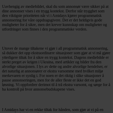
Uavhengig av mediebildet, skal du som annonsør være sikker på at
dine annonser vises i en trygg kontekst. Derfor står trygghet som
den viktigste prioriteten når vi i Amidays kjører programmatisk
annonsering for våre oppdragsgivere. Det er det heldigvis gode
muligheter for å sikre, men det krever kunnskap om muligheter og
utfordringer som finnes i den programmatiske verden.
Utover de mange tiltakene vi gjør i all programmatisk annonsering,
så dukker det opp ekstraordinære situasjoner som gjør at vi må gjøre
ytterligere tiltak for å sikre en trygg kontekst. Dagens mediebilde er
sterkt preget av krigen i Ukraina, med artikler og bilder fra den
alvorlige situasjonen. I lys av dette og andre alvorlige hendelser, er
det naturlig at annonsører er ekstra varsomme med hvilket miljø
merkevaren er synlig i. For noen er det riktig i slike situasjoner å
pause annonseringen, men for de aller fleste er ikke det en god
løsning. Vi oppfordrer derimot til å trå ekstra varsomt, og sørge for å
ha kontroll på hvor annonsebudskapene vises.
I Amidays har vi en rekke tiltak for hånden, som gjør at vi på en