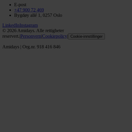
E-post
+47 900 72 469
Bygdøy allé 1, 0257 Oslo
LinkedIn
Instagram
©
2026
Amidays. Alle rettigheter
reservert.
|
Personvern
|
Cookiepolicy
|
Cookie-innstillinger
Amidays
|
Org.nr. 918 416 846