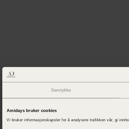
Samtykke
Amidays bruker cookies
Vi bruker informasjonskapsler for å
analysere trafikken vår,
gi innh