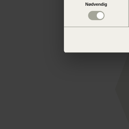
Nødvendig
Markus Syljusveen
Head of SEO
Ta gjerne kontakt om du har lyst til å lære mer, eller ønsker hjelp!
Kontakt oss