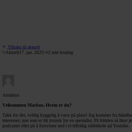
Tilbake til aktuelt
Aktuelt
17. jan. 2025
·
2 min
lesning
Amidays
Velkommen Markus. Hvem er du?
Takk for det, veldig hyggelig å være på plass! Jeg kommer fra håndba
interesser, noe som er litt ironisk for en spesialist. På fritiden så lik
podcaster eller på å forsvinne ned i et tilfeldig rabbithole på Youtube.