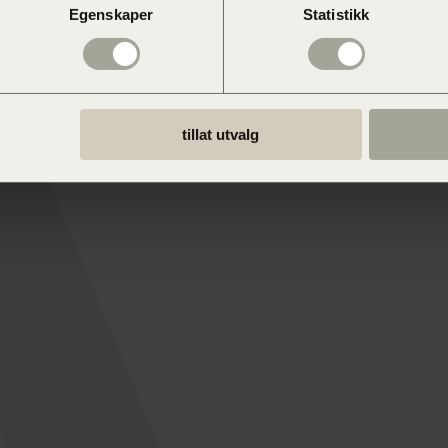
Egenskaper
Statistikk
tillat utvalg