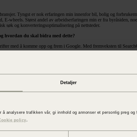
lg bransjer. Tyngst er nok erfaringen min innenfor bil, bolig og forbruk
, E-wheels. Størst andel av arbeidserfaringen min er fra byråsiden, n
sk søk og konverteringsoptimalisering på nettsteder.
 og hvordan du skal bidra med dette?
drifter med å komme opp og frem i Google. Med fremveksten til SearchG
t ligger mye mer til fagområdet enn kun å oppdatere tekst, som kanskje
sidene skal nå de tekniske kravene som stadig endres. Her er kunnskap
nsialet fra organisk og betalt søk, samt konverteringsoptimalisering, un
Detaljer
 del av oss?
rbeidspartner og ansatt. Altså et byrå med nære relasjoner hvor vi er te
r å
analysere trafikken vår,
gi innhold og annonser et personlig preg og 
.
Cookie policy