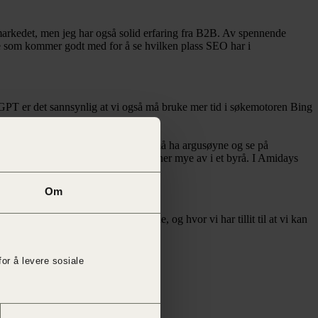
ermarkedet, men jeg har også solid erfaring fra B2B. Av spennende
oe som kommer godt med for å se hvilken plass SEO har i
PT er det sannsynlig at vi også må bruke mer tid i søkemotoren Bing
 fungerte godt noen år tilbake. Man må ha argusøyne og se på
 og erfaring ferskvare, noe man finner mye av i et byrå. I Amidays
der ett.
Om
tt på kunden med de siste nyhetene, og hvor vi har tillit til at vi kan
for å levere sosiale