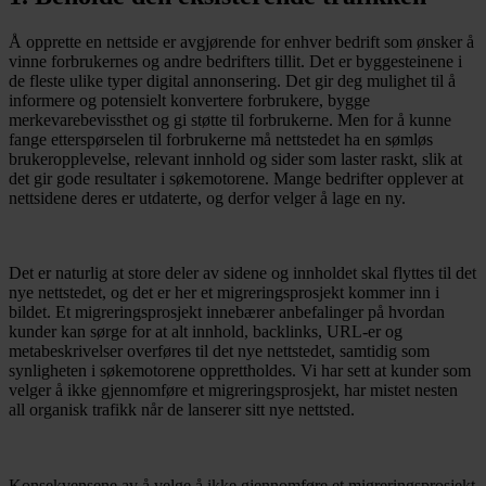
Å opprette en nettside er avgjørende for enhver bedrift som ønsker å
vinne forbrukernes og andre bedrifters tillit. Det er byggesteinene i
de fleste ulike typer digital annonsering. Det gir deg mulighet til å
informere og potensielt konvertere forbrukere, bygge
merkevarebevissthet og gi støtte til forbrukerne. Men for å kunne
fange etterspørselen til forbrukerne må nettstedet ha en sømløs
brukeropplevelse, relevant innhold og sider som laster raskt, slik at
det gir gode resultater i søkemotorene. Mange bedrifter opplever at
nettsidene deres er utdaterte, og derfor velger å lage en ny.
Det er naturlig at store deler av sidene og innholdet skal flyttes til det
nye nettstedet, og det er her et migreringsprosjekt kommer inn i
bildet. Et migreringsprosjekt innebærer anbefalinger på hvordan
kunder kan sørge for at alt innhold, backlinks, URL-er og
metabeskrivelser overføres til det nye nettstedet, samtidig som
synligheten i søkemotorene opprettholdes. Vi har sett at kunder som
velger å ikke gjennomføre et migreringsprosjekt, har mistet nesten
all organisk trafikk når de lanserer sitt nye nettsted.
Konsekvensene av å velge å ikke gjennomføre et migreringsprosjekt