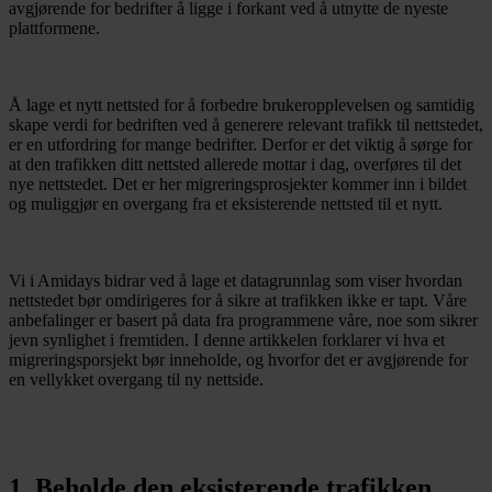
avgjørende for bedrifter å ligge i forkant ved å utnytte de nyeste
plattformene.
Å lage et nytt nettsted for å forbedre brukeropplevelsen og samtidig
skape verdi for bedriften ved å generere relevant trafikk til nettstedet,
er en utfordring for mange bedrifter. Derfor er det viktig å sørge for
at den trafikken ditt nettsted allerede mottar i dag, overføres til det
nye nettstedet. Det er her migreringsprosjekter kommer inn i bildet
og muliggjør en overgang fra et eksisterende nettsted til et nytt.
Vi i Amidays bidrar ved å lage et datagrunnlag som viser hvordan
nettstedet bør omdirigeres for å sikre at trafikken ikke er tapt. Våre
anbefalinger er basert på data fra programmene våre, noe som sikrer
jevn synlighet i fremtiden. I denne artikkelen forklarer vi hva et
migreringsporsjekt bør inneholde, og hvorfor det er avgjørende for
en vellykket overgang til ny nettside.
1. Beholde den eksisterende trafikken