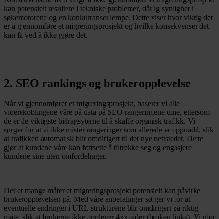
kan potensielt resultere i tekniske problemer, dårlig synlighet i
søkemotorene og en konkurranseulempe. Dette viser hvor viktig det
er å gjennomføre et migreringsprosjekt og hvilke konsekvenser det
kan få ved å ikke gjøre det.
2. SEO rankings og brukeropplevelse
Når vi gjennomfører et migreringsprosjekt, baserer vi alle
viderekoblingene våre på data på SEO rangeringene dine, ettersom
de er de viktigste bidragsyterne til å skaffe organisk trafikk. Vi
sørger for at vi ikke mister rangeringer som allerede er oppnådd, slik
at trafikken automatisk blir omdirigert til det nye nettstedet. Dette
gjør at kundene våre kan fortsette å tiltrekke seg og engasjere
kundene sine uten omfordelinger.
Det er mange måter et migreringsprosjekt potensielt kan påvirke
brukeropplevelsen på. Med våre anbefalinger sørger vi for at
eventuelle endringer i URL-strukturene blir omdirigert på riktig
måte, slik at brukerne ikke opplever 4xx-sider (broken links). Vi gjør