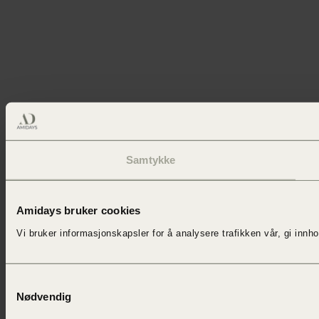
Samtykke
Amidays bruker cookies
Vi bruker informasjonskapsler for å
analysere trafikken vår,
gi innh
Samtykkevalg
Nødvendig