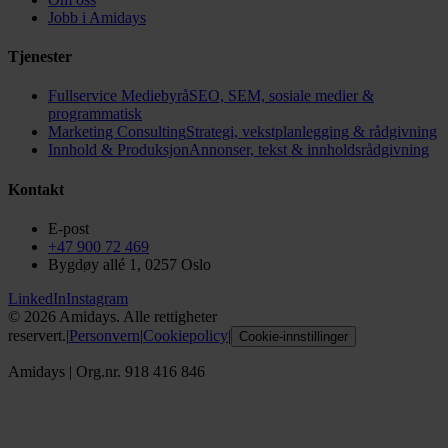
Jobb i Amidays
Tjenester
Fullservice Mediebyrå
SEO, SEM, sosiale medier &
programmatisk
Marketing Consulting
Strategi, vekstplanlegging & rådgivning
Innhold & Produksjon
Annonser, tekst & innholdsrådgivning
Kontakt
E-post
+47 900 72 469
Bygdøy allé 1, 0257 Oslo
LinkedIn
Instagram
©
2026
Amidays. Alle rettigheter
reservert.
|
Personvern
|
Cookiepolicy
|
Cookie-innstillinger
Amidays
|
Org.nr. 918 416 846