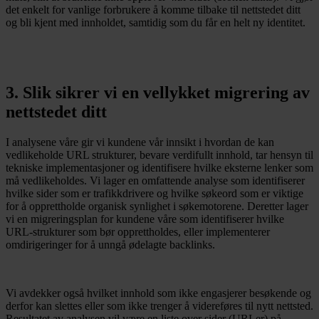
det enkelt for vanlige forbrukere å komme tilbake til nettstedet ditt
og bli kjent med innholdet, samtidig som du får en helt ny identitet.
3. Slik sikrer vi en vellykket migrering av
nettstedet ditt
I analysene våre gir vi kundene vår innsikt i hvordan de kan
vedlikeholde URL strukturer, bevare verdifullt innhold, tar hensyn til
tekniske implementasjoner og identifisere hvilke eksterne lenker som
må vedlikeholdes. Vi lager en omfattende analyse som identifiserer
hvilke sider som er trafikkdrivere og hvilke søkeord som er viktige
for å opprettholde organisk synlighet i søkemotorene. Deretter lager
vi en migreringsplan for kundene våre som identifiserer hvilke
URL-strukturer som bør opprettholdes, eller implementerer
omdirigeringer for å unngå ødelagte backlinks.
Vi avdekker også hvilket innhold som ikke engasjerer besøkende og
derfor kan slettes eller som ikke trenger å videreføres til nytt nettsted.
Resultatet av analysen vil være en liste over sider (URLer) på